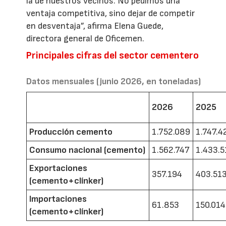
la de nuestros vecinos. No pedimos una
ventaja competitiva, sino dejar de competir
en desventaja”, afirma Elena Guede,
directora general de Oficemen.
Principales cifras del sector cementero
Datos mensuales (junio 2026, en toneladas)
2026
2025
Producción cemento
1.752.089
1.747.4
Consumo nacional (cemento)
1.562.747
1.433.5
Exportaciones
357.194
403.51
(cemento+clínker)
Importaciones
61.853
150.014
(cemento+clínker)