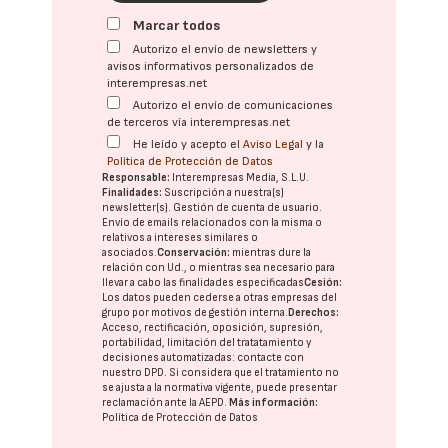
Marcar todos
Autorizo el envío de newsletters y
avisos informativos personalizados de
interempresas.net
Autorizo el envío de comunicaciones
de terceros vía interempresas.net
He leído y acepto el
Aviso Legal
y la
Política de Protección de Datos
Responsable:
Interempresas Media, S.L.U.
Finalidades:
Suscripción a nuestra(s)
newsletter(s). Gestión de cuenta de usuario.
Envío de emails relacionados con la misma o
relativos a intereses similares o
asociados.
Conservación:
mientras dure la
relación con Ud., o mientras sea necesario para
llevar a cabo las finalidades especificadas
Cesión:
Los datos pueden cederse a otras
empresas del
grupo
por motivos de gestión interna.
Derechos:
Acceso, rectificación, oposición, supresión,
portabilidad, limitación del tratatamiento y
decisiones automatizadas:
contacte con
nuestro DPD
. Si considera que el tratamiento no
se ajusta a la normativa vigente, puede presentar
reclamación ante la
AEPD
.
Más información:
Política de Protección de Datos