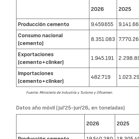
2026
2025
Producción cemento
9.459.655
9.141.6
Consumo nacional
8.351.083
7.770.2
(cemento)
Exportaciones
1.945.191
2.298.8
(cemento+clínker)
Importaciones
482.719
1.023.2
(cemento+clínker)
Fuente: Ministerio de Industria y Turismo y Oficemen.
Datos año móvil (jul'25-jun'26, en toneladas)
2026
2025
Producción cemento
19.540.280
18.305.4