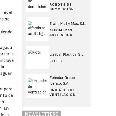
ROBOTS DE
DEMOLICIÓN
l nivel
ias se
Trafic Mat y Mas, S.L.
ALFOMBRAS
guiendo
ANTIFATIGA
apagado
ortar la
Lizabar Plastics, S.L.
incluye
PLOTS
 la
apaguen
Zehnder Group
Iberica, S.A.
or para
UNIDADES DE
VENTILACIÓN
ento de
ran
n. En
NEWSLETTERS
do la