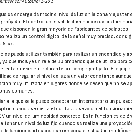
ultisensor AutoDim 1-10V.
e se encarga de medir el nivel de luz en la zona y ajustar e
prefijado. El control del nivel de iluminación de las luminar
V que disponen la gran mayoría de fabricantes de balastos
po realiza un control digital de la señal muy preciso, consi
s 5 lux.
po se puede utilizar también para realizar un encendido y 
 ya que incluye un relé de 10 amperios que se utiliza para c
detecta movimiento durante un tiempo prefijado. El equipo 
lidad de regular el nivel de luz a un valor constante aunque
ación muy utilizada en lugares donde se desea que no se 
 zonas comunes.
ar a la que se le puede conectar un interruptor o un pulsad
uptor, cuando se cierra el contacto se anula el funcionami
-10V un nivel de luminosidad concreto. Esta función es de g
a tener un nivel de luz fijo cuando se realiza una proyecció
ón de luminosidad cuando se presiona el pulsador, modifican