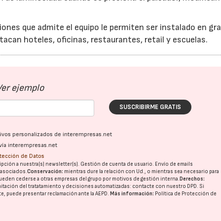
iones que admite el equipo le permiten ser instalado en gr
tacan hoteles, oficinas, restaurantes, retail y escuelas.
Ver ejemplo
SUSCRIBIRME GRATIS
ativos personalizados de interempresas.net
vía interempresas.net
otección de Datos
pción a nuestra(s) newsletter(s). Gestión de cuenta de usuario. Envío de emails
o asociados.
Conservación:
mientras dure la relación con Ud., o mientras sea necesario para
ueden cederse a otras
empresas del grupo
por motivos de gestión interna.
Derechos:
imitación del tratatamiento y decisiones automatizadas:
contacte con nuestro DPD
. Si
nte, puede presentar reclamación ante la
AEPD
.
Más información:
Política de Protección de
28/07/2026
30/07/2026