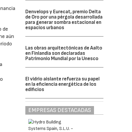
anancia
Denvelops y Eurecat, premio Delta
de Oro por una pérgola desarrollada
para generar sombra estacional en
espacios urbanos
o de
ne aún
eríodo
Las obras arquitectónicas de Aalto
en Finlandia son declaradas
Patrimonio Mundial por la Unesco
da
El vidrio aislante refuerza su papel
do
en la eficiencia energética de los
edificios
EMPRESAS DESTACADAS