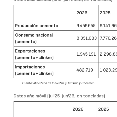
2026
2025
Producción cemento
9.459.655
9.141.6
Consumo nacional
8.351.083
7.770.2
(cemento)
Exportaciones
1.945.191
2.298.8
(cemento+clínker)
Importaciones
482.719
1.023.2
(cemento+clínker)
Fuente: Ministerio de Industria y Turismo y Oficemen.
Datos año móvil (jul'25-jun'26, en toneladas)
2026
2025