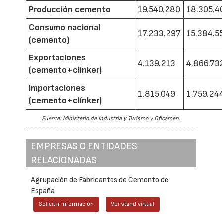
Producción cemento
19.540.280
18.305.4
Consumo nacional
17.233.297
15.384.5
(cemento)
Exportaciones
4.139.213
4.866.73
(cemento+clínker)
Importaciones
1.815.049
1.759.24
(cemento+clínker)
Fuente: Ministerio de Industria y Turismo y Oficemen.
EMPRESAS O ENTIDADES
RELACIONADAS
Agrupación de Fabricantes de Cemento de
España
Solicitar información
Ver stand virtual