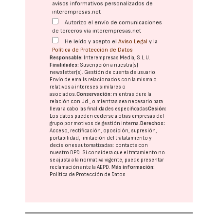
avisos informativos personalizados de
interempresas.net
Autorizo el envío de comunicaciones
de terceros vía interempresas.net
He leído y acepto el
Aviso Legal
y la
Política de Protección de Datos
Responsable:
Interempresas Media, S.L.U.
Finalidades:
Suscripción a nuestra(s)
newsletter(s). Gestión de cuenta de usuario.
Envío de emails relacionados con la misma o
relativos a intereses similares o
asociados.
Conservación:
mientras dure la
relación con Ud., o mientras sea necesario para
llevar a cabo las finalidades especificadas
Cesión:
Los datos pueden cederse a otras
empresas del
grupo
por motivos de gestión interna.
Derechos:
Acceso, rectificación, oposición, supresión,
portabilidad, limitación del tratatamiento y
decisiones automatizadas:
contacte con
nuestro DPD
. Si considera que el tratamiento no
se ajusta a la normativa vigente, puede presentar
reclamación ante la
AEPD
.
Más información:
Política de Protección de Datos