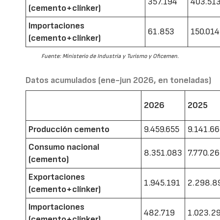
357.194
403.51
(cemento+clínker)
Importaciones
61.853
150.014
(cemento+clínker)
Fuente: Ministerio de Industria y Turismo y Oficemen.
Datos acumulados (ene-jun 2026, en toneladas)
2026
2025
Producción cemento
9.459.655
9.141.6
Consumo nacional
8.351.083
7.770.2
(cemento)
Exportaciones
1.945.191
2.298.8
(cemento+clínker)
Importaciones
482.719
1.023.2
(cemento+clínker)