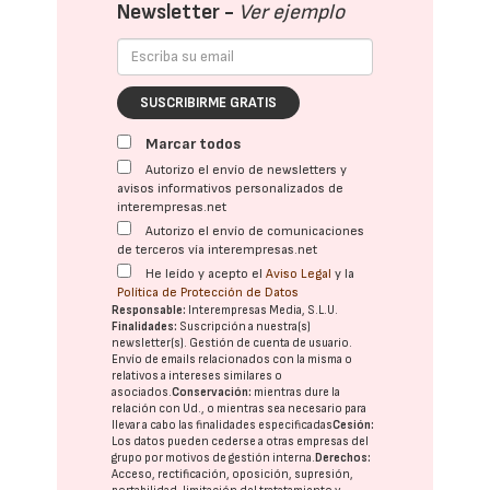
Newsletter -
Ver ejemplo
SUSCRIBIRME GRATIS
Marcar todos
Autorizo el envío de newsletters y
avisos informativos personalizados de
interempresas.net
Autorizo el envío de comunicaciones
de terceros vía interempresas.net
He leído y acepto el
Aviso Legal
y la
Política de Protección de Datos
Responsable:
Interempresas Media, S.L.U.
Finalidades:
Suscripción a nuestra(s)
newsletter(s). Gestión de cuenta de usuario.
Envío de emails relacionados con la misma o
relativos a intereses similares o
asociados.
Conservación:
mientras dure la
relación con Ud., o mientras sea necesario para
llevar a cabo las finalidades especificadas
Cesión:
Los datos pueden cederse a otras
empresas del
grupo
por motivos de gestión interna.
Derechos:
Acceso, rectificación, oposición, supresión,