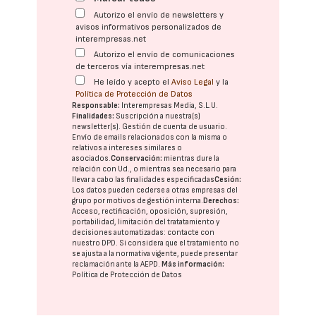
Autorizo el envío de newsletters y
avisos informativos personalizados de
interempresas.net
Autorizo el envío de comunicaciones
de terceros vía interempresas.net
He leído y acepto el
Aviso Legal
y la
Política de Protección de Datos
Responsable:
Interempresas Media, S.L.U.
Finalidades:
Suscripción a nuestra(s)
newsletter(s). Gestión de cuenta de usuario.
Envío de emails relacionados con la misma o
relativos a intereses similares o
asociados.
Conservación:
mientras dure la
relación con Ud., o mientras sea necesario para
llevar a cabo las finalidades especificadas
Cesión:
Los datos pueden cederse a otras
empresas del
grupo
por motivos de gestión interna.
Derechos:
Acceso, rectificación, oposición, supresión,
portabilidad, limitación del tratatamiento y
decisiones automatizadas:
contacte con
nuestro DPD
. Si considera que el tratamiento no
se ajusta a la normativa vigente, puede presentar
reclamación ante la
AEPD
.
Más información:
Política de Protección de Datos