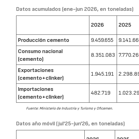
Datos acumulados (ene-jun 2026, en toneladas)
2026
2025
Producción cemento
9.459.655
9.141.6
Consumo nacional
8.351.083
7.770.2
(cemento)
Exportaciones
1.945.191
2.298.8
(cemento+clínker)
Importaciones
482.719
1.023.2
(cemento+clínker)
Fuente: Ministerio de Industria y Turismo y Oficemen.
Datos año móvil (jul'25-jun'26, en toneladas)