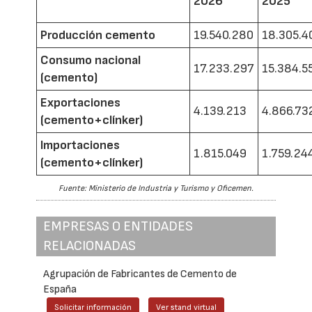
2026
2025
Producción cemento
19.540.280
18.305.4
Consumo nacional
17.233.297
15.384.5
(cemento)
Exportaciones
4.139.213
4.866.73
(cemento+clínker)
Importaciones
1.815.049
1.759.24
(cemento+clínker)
Fuente: Ministerio de Industria y Turismo y Oficemen.
EMPRESAS O ENTIDADES
RELACIONADAS
Agrupación de Fabricantes de Cemento de
España
Solicitar información
Ver stand virtual