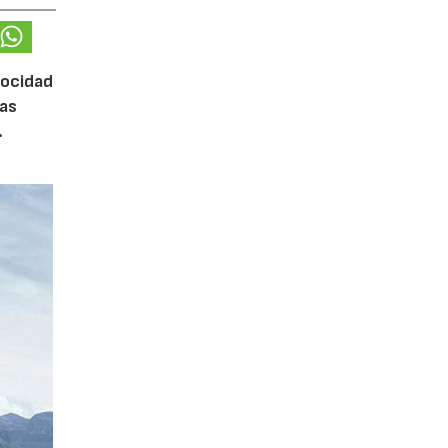
locidad
las
.