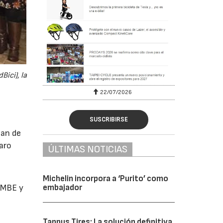
Bici), la
22/07/2026
SUSCRIBIRSE
lan de
varo
ÚLTIMAS NOTICIAS
Michelin incorpora a ‘Purito’ como
 AMBE y
embajador
Tannus Tires: La solución definitiva