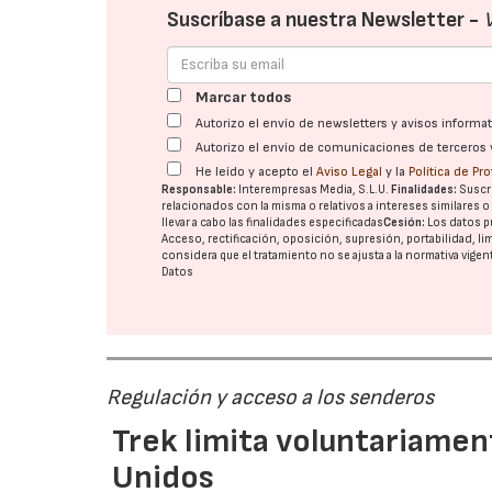
Suscríbase a nuestra Newsletter -
Marcar todos
Autorizo el envío de newsletters y avisos inform
Autorizo el envío de comunicaciones de terceros 
He leído y acepto el
Aviso Legal
y la
Política de Pr
Responsable:
Interempresas Media, S.L.U.
Finalidades:
Suscri
relacionados con la misma o relativos a intereses similares 
llevar a cabo las finalidades especificadas
Cesión:
Los datos p
Acceso, rectificación, oposición, supresión, portabilidad, l
considera que el tratamiento no se ajusta a la normativa vige
Datos
Regulación y acceso a los senderos
Trek limita voluntariame
Unidos