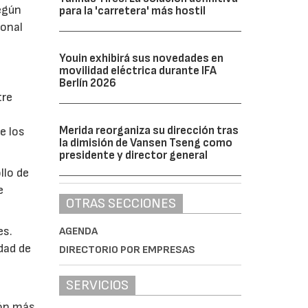
egún
para la 'carretera' más hostil
sonal
Youin exhibirá sus novedades en
movilidad eléctrica durante IFA
Berlín 2026
tre
Merida reorganiza su dirección tras
e los
la dimisión de Vansen Tseng como
presidente y director general
llo de
e
OTRAS SECCIONES
es.
AGENDA
dad de
DIRECTORIO POR EMPRESAS
SERVICIOS
e
ión más