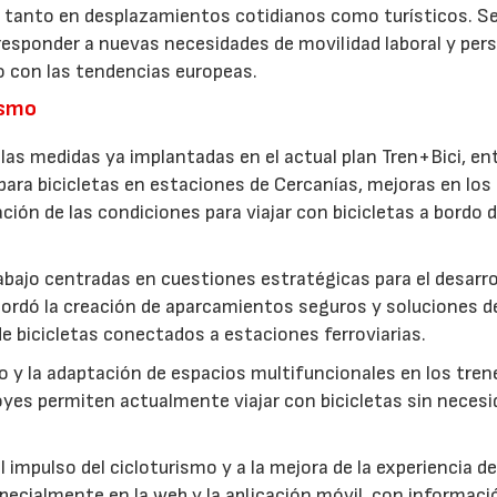
eta tanto en desplazamientos cotidianos como turísticos. S
 responder a nuevas necesidades de movilidad laboral y per
o con las tendencias europeas.
ismo
las medidas ya implantadas en el actual plan Tren+Bici, en
para bicicletas en estaciones de Cercanías, mejoras en los
ción de las condiciones para viajar con bicicletas a bordo d
bajo centradas en cuestiones estratégicas para el desarro
abordó la creación de aparcamientos seguros y soluciones d
e bicicletas conectados a estaciones ferroviarias.
rdo y la adaptación de espacios multifuncionales en los tren
es permiten actualmente viajar con bicicletas sin necesi
l impulso del cicloturismo y a la mejora de la experiencia d
specialmente en la web y la aplicación móvil, con informac