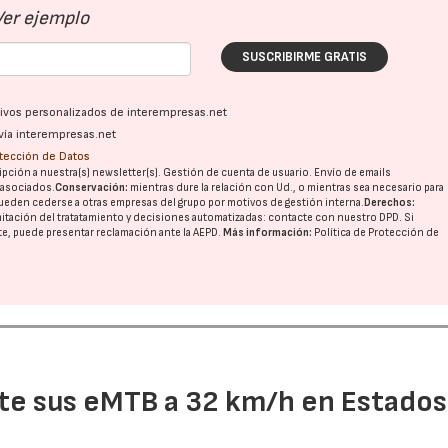
Ver ejemplo
SUSCRIBIRME GRATIS
ativos personalizados de interempresas.net
vía interempresas.net
otección de Datos
pción a nuestra(s) newsletter(s). Gestión de cuenta de usuario. Envío de emails
o asociados.
Conservación:
mientras dure la relación con Ud., o mientras sea necesario para
ueden cederse a otras
empresas del grupo
por motivos de gestión interna.
Derechos:
imitación del tratatamiento y decisiones automatizadas:
contacte con nuestro DPD
. Si
nte, puede presentar reclamación ante la
AEPD
.
Más información:
Política de Protección de
nte sus eMTB a 32 km/h en Estados