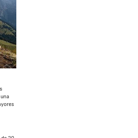
as
 una
mayores