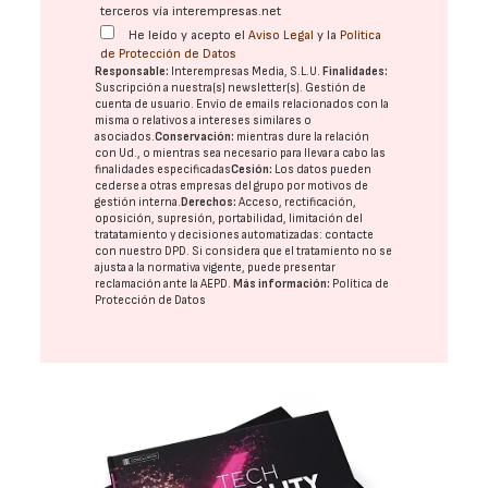
terceros vía interempresas.net
He leído y acepto el
Aviso Legal
y la
Política
de Protección de Datos
Responsable:
Interempresas Media, S.L.U.
Finalidades:
Suscripción a nuestra(s) newsletter(s). Gestión de
cuenta de usuario. Envío de emails relacionados con la
misma o relativos a intereses similares o
asociados.
Conservación:
mientras dure la relación
con Ud., o mientras sea necesario para llevar a cabo las
finalidades especificadas
Cesión:
Los datos pueden
cederse a otras
empresas del grupo
por motivos de
gestión interna.
Derechos:
Acceso, rectificación,
oposición, supresión, portabilidad, limitación del
tratatamiento y decisiones automatizadas:
contacte
con nuestro DPD
. Si considera que el tratamiento no se
ajusta a la normativa vigente, puede presentar
reclamación ante la
AEPD
.
Más información:
Política de
Protección de Datos