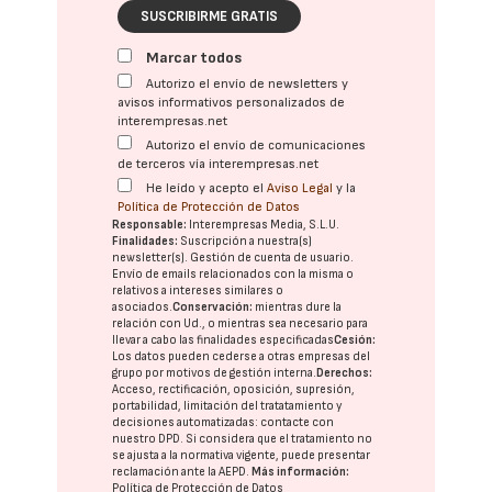
SUSCRIBIRME GRATIS
Marcar todos
Autorizo el envío de newsletters y
avisos informativos personalizados de
interempresas.net
Autorizo el envío de comunicaciones
de terceros vía interempresas.net
He leído y acepto el
Aviso Legal
y la
Política de Protección de Datos
Responsable:
Interempresas Media, S.L.U.
Finalidades:
Suscripción a nuestra(s)
newsletter(s). Gestión de cuenta de usuario.
Envío de emails relacionados con la misma o
relativos a intereses similares o
asociados.
Conservación:
mientras dure la
relación con Ud., o mientras sea necesario para
llevar a cabo las finalidades especificadas
Cesión:
Los datos pueden cederse a otras
empresas del
grupo
por motivos de gestión interna.
Derechos:
Acceso, rectificación, oposición, supresión,
portabilidad, limitación del tratatamiento y
decisiones automatizadas:
contacte con
nuestro DPD
. Si considera que el tratamiento no
se ajusta a la normativa vigente, puede presentar
reclamación ante la
AEPD
.
Más información:
Política de Protección de Datos