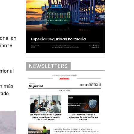
ional en
urante
NEWSLETTERS
ior al
l
en más
evado