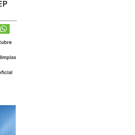
EP
ctubre
limpias
ficial