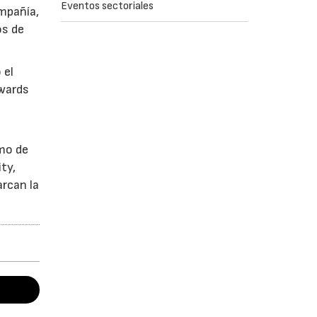
Eventos sectoriales
ompañía,
os de
 el
Awards
tmo de
ty,
arcan la