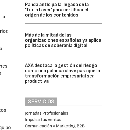
Panda anticipa la llegada de la
'Truth Layer' para certificar el
origen de los contenidos
 la
n
ior.
Más de la mitad de las
organizaciones españolas ya aplica
políticas de soberanía digital
la
AXA destaca la gestión del riesgo
ones
como una palanca clave para que la
e
transformación empresarial sea
productiva
SERVICIOS
tos
Jornadas Profesionales
Impulsa tus ventas
Comunicación y Marketing B2B
quipo