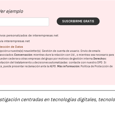
Ver ejemplo
SUSCRIBIRME GRATIS
ativos personalizados de interempresas.net
vía interempresas.net
otección de Datos
pción a nuestra(s) newsletter(s). Gestión de cuenta de usuario. Envío de emails
o asociados.
Conservación:
mientras dure la relación con Ud., o mientras sea necesario para
ueden cederse a otras
empresas del grupo
por motivos de gestión interna.
Derechos:
imitación del tratatamiento y decisiones automatizadas:
contacte con nuestro DPD
. Si
nte, puede presentar reclamación ante la
AEPD
.
Más información:
Política de Protección de
estigación centradas en tecnologías digitales, tecnol