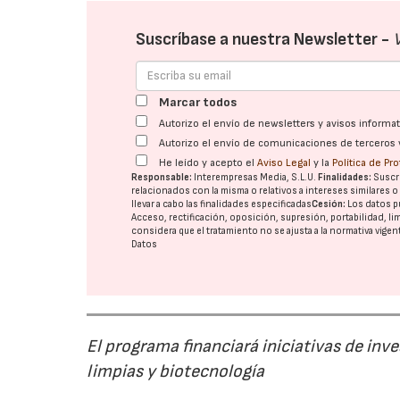
Suscríbase a nuestra Newsletter -
Marcar todos
Autorizo el envío de newsletters y avisos inform
Autorizo el envío de comunicaciones de terceros 
He leído y acepto el
Aviso Legal
y la
Política de Pr
Responsable:
Interempresas Media, S.L.U.
Finalidades:
Suscri
relacionados con la misma o relativos a intereses similares 
llevar a cabo las finalidades especificadas
Cesión:
Los datos p
Acceso, rectificación, oposición, supresión, portabilidad, l
considera que el tratamiento no se ajusta a la normativa vige
Datos
El programa financiará iniciativas de inv
limpias y biotecnología