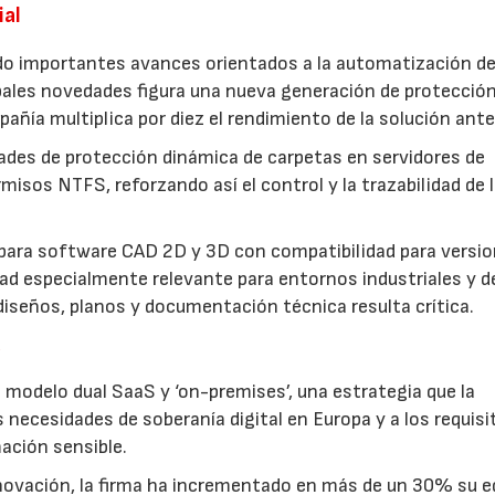
ial
do importantes avances orientados a la automatización de
ipales novedades figura una nueva generación de protecció
ñía multiplica por diez el rendimiento de la solución anter
ades de protección dinámica de carpetas en servidores de
isos NTFS, reforzando así el control y la trazabilidad de 
para software CAD 2D y 3D con compatibilidad para versi
d especialmente relevante para entornos industriales y d
diseños, planos y documentación técnica resulta crítica.
a
odelo dual SaaS y ‘on-premises’, una estrategia que la
 necesidades de soberanía digital en Europa y a los requisi
mación sensible.
innovación, la firma ha incrementado en más de un 30% su e