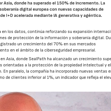
or Asia, donde ha superado el 150% de incremento. La
soberanía digital europea con nuevas capacidades de
de I+D acelerada mediante IA generativa y agéntica.
a en los datos, continúa reforzando su expansión internac
es de protección de la información y soberanía digital. D
registrado un crecimiento del 70% en sus mercados
nto en el ámbito de la ciberseguridad empresarial.
 en Asia, donde SealPath ha alcanzado un crecimiento super
orientadas a la protección de la propiedad intelectual y e
n. En paralelo, la compañía ha incorporado nuevas ventas 
 de clientes inferior al 1%, un indicador que refleja el el