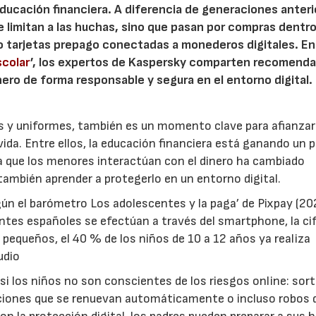
ducación financiera. A diferencia de generaciones anteri
e limitan a las huchas, sino que pasan por compras dentr
o tarjetas prepago conectadas a monederos digitales. En 
scolar
’, los expertos de Kaspersky comparten recomend
nero de forma responsable y segura en el entorno digital.
vos y uniformes, también es un momento clave para afianzar
ida. Entre ellos, la educación financiera está ganando un p
la que los menores interactúan con el dinero ha cambiado
 también aprender a protegerlo en un entorno digital.
ún el barómetro Los adolescentes y la paga’ de Pixpay (202
entes españoles se efectúan a través del smartphone, la ci
 pequeños, el 40 % de los niños de 10 a 12 años ya realiza
udio
si los niños no son conscientes de los riesgos online: sor
pciones que se renuevan automáticamente o incluso robos 