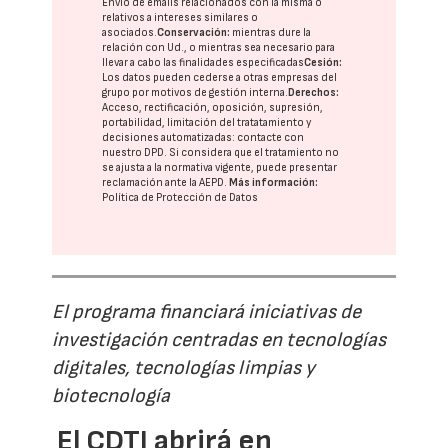
Envío de emails relacionados con la misma o
relativos a intereses similares o
asociados.
Conservación:
mientras dure la
relación con Ud., o mientras sea necesario para
llevar a cabo las finalidades especificadas
Cesión:
Los datos pueden cederse a otras
empresas del
grupo
por motivos de gestión interna.
Derechos:
Acceso, rectificación, oposición, supresión,
portabilidad, limitación del tratatamiento y
decisiones automatizadas:
contacte con
nuestro DPD
. Si considera que el tratamiento no
se ajusta a la normativa vigente, puede presentar
reclamación ante la
AEPD
.
Más información:
Política de Protección de Datos
El programa financiará iniciativas de
investigación centradas en tecnologías
digitales, tecnologías limpias y
biotecnología
El CDTI abrirá en