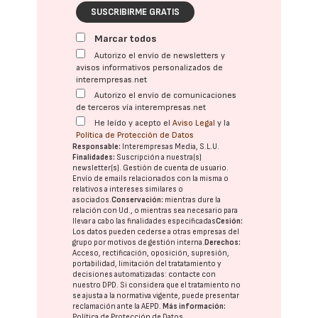
SUSCRIBIRME GRATIS
Marcar todos
Autorizo el envío de newsletters y
avisos informativos personalizados de
interempresas.net
Autorizo el envío de comunicaciones
de terceros vía interempresas.net
He leído y acepto el
Aviso Legal
y la
Política de Protección de Datos
Responsable:
Interempresas Media, S.L.U.
Finalidades:
Suscripción a nuestra(s)
newsletter(s). Gestión de cuenta de usuario.
Envío de emails relacionados con la misma o
relativos a intereses similares o
asociados.
Conservación:
mientras dure la
relación con Ud., o mientras sea necesario para
llevar a cabo las finalidades especificadas
Cesión:
Los datos pueden cederse a otras
empresas del
grupo
por motivos de gestión interna.
Derechos:
Acceso, rectificación, oposición, supresión,
portabilidad, limitación del tratatamiento y
decisiones automatizadas:
contacte con
nuestro DPD
. Si considera que el tratamiento no
se ajusta a la normativa vigente, puede presentar
reclamación ante la
AEPD
.
Más información:
Política de Protección de Datos