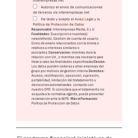
interempresas.net
Autorizo el envío de comunicaciones
de terceros vía interempresas.net
He leído y acepto el
Aviso Legal
y la
Política de Protección de Datos
Responsable:
Interempresas Media, S.L.U.
Finalidades:
Suscripción a nuestra(s)
newsletter(s). Gestión de cuenta de usuario.
Envío de emails relacionados con la misma o
relativos a intereses similares o
asociados.
Conservación:
mientras dure la
relación con Ud., o mientras sea necesario para
llevar a cabo las finalidades especificadas
Cesión:
Los datos pueden cederse a otras
empresas del
grupo
por motivos de gestión interna.
Derechos:
Acceso, rectificación, oposición, supresión,
portabilidad, limitación del tratatamiento y
decisiones automatizadas:
contacte con
nuestro DPD
. Si considera que el tratamiento no
se ajusta a la normativa vigente, puede presentar
reclamación ante la
AEPD
.
Más información:
Política de Protección de Datos