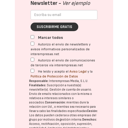
Newsletter -
Ver ejemplo
SUSCRIBIRME GRATIS
Marcar todos
Autorizo el envío de newsletters y
avisos informativos personalizados de
interempresas.net
Autorizo el envío de comunicaciones
de terceros vía interempresas.net
He leído y acepto el
Aviso Legal
y la
Política de Protección de Datos
Responsable:
Interempresas Media, S.L.U.
Finalidades:
Suscripción a nuestra(s)
newsletter(s). Gestión de cuenta de usuario.
Envío de emails relacionados con la misma o
relativos a intereses similares o
asociados.
Conservación:
mientras dure la
relación con Ud., o mientras sea necesario para
llevar a cabo las finalidades especificadas
Cesión:
Los datos pueden cederse a otras
empresas del
grupo
por motivos de gestión interna.
Derechos:
Acceso, rectificación, oposición, supresión,