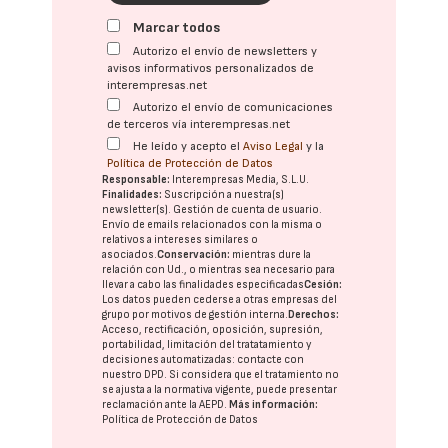
Marcar todos
Autorizo el envío de newsletters y
avisos informativos personalizados de
interempresas.net
Autorizo el envío de comunicaciones
de terceros vía interempresas.net
He leído y acepto el
Aviso Legal
y la
Política de Protección de Datos
Responsable:
Interempresas Media, S.L.U.
Finalidades:
Suscripción a nuestra(s)
newsletter(s). Gestión de cuenta de usuario.
Envío de emails relacionados con la misma o
relativos a intereses similares o
asociados.
Conservación:
mientras dure la
relación con Ud., o mientras sea necesario para
llevar a cabo las finalidades especificadas
Cesión:
Los datos pueden cederse a otras
empresas del
grupo
por motivos de gestión interna.
Derechos:
Acceso, rectificación, oposición, supresión,
portabilidad, limitación del tratatamiento y
decisiones automatizadas:
contacte con
nuestro DPD
. Si considera que el tratamiento no
se ajusta a la normativa vigente, puede presentar
reclamación ante la
AEPD
.
Más información:
Política de Protección de Datos