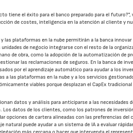
o tiene el éxito para el banco preparado para el futuro?"
cción de costes, inteligencia en la atención al cliente y n
y las plataformas en la nube permitirán a la banca innova
unidades de negocio integrarse con el resto de la organiz
e mano de obra, como la adopción de la automatización de p
estionar las reclamaciones de seguros. En la banca de inve
sados por el aprendizaje automático para ayudar a los inve
s a las plataformas en la nube y a los servicios gestionad
ómicamente viables porque desplazan el CapEx tradicional
ionan datos y análisis para anticiparse a las necesidades d
. Los datos de los clientes, como los patrones de inversió
r opciones de cartera alineadas con las preferencias del c
e natural puede ayudar a un sistema de IA a evaluar rápid
a delegación más cercana o hacer que intervenga el represen