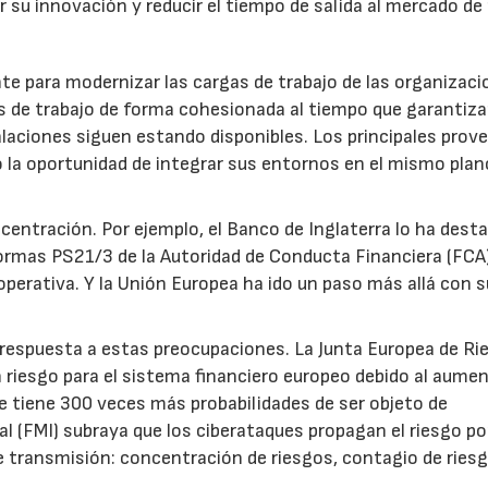
r su innovación y reducir el tiempo de salida al mercado d
te para modernizar las cargas de trabajo de las organizac
as de trabajo de forma cohesionada al tiempo que garantiz
alaciones siguen estando disponibles. Los principales prov
o la oportunidad de integrar sus entornos en el mismo plan
centración. Por ejemplo, el Banco de Inglaterra lo ha dest
normas PS21/3 de la Autoridad de Conducta Financiera (FCA
 operativa. Y la Unión Europea ha ido un paso más allá con 
r respuesta a estas preocupaciones. La Junta Europea de Ri
 riesgo para el sistema financiero europeo debido al aume
 tiene 300 veces más probabilidades de ser objeto de
l (FMI) subraya que los ciberataques propagan el riesgo po
e transmisión: concentración de riesgos, contagio de ries