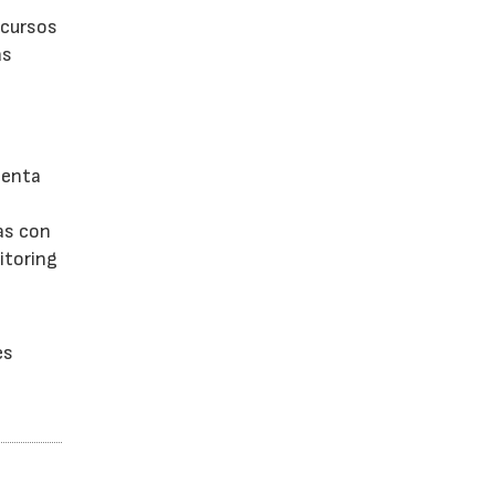
 cursos
as
xenta
as con
itoring
es