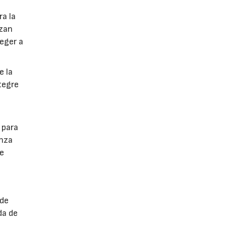
ra la
izan
eger a
e la
tegre
 para
anza
de
 de
da de