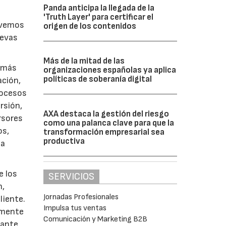
Panda anticipa la llegada de la
'Truth Layer' para certificar el
, vemos
origen de los contenidos
uevas
Más de la mitad de las
r más
organizaciones españolas ya aplica
políticas de soberanía digital
ación,
rocesos
rsión,
AXA destaca la gestión del riesgo
rsores
como una palanca clave para que la
os,
transformación empresarial sea
productiva
 a
e los
SERVICIOS
n,
Jornadas Profesionales
liente.
Impulsa tus ventas
amente
Comunicación y Marketing B2B
tante