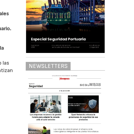
ales
s
ario.
la
o las
NEWSLETTERS
ntizan