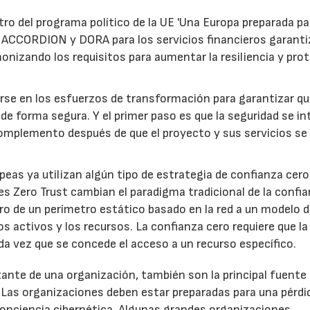
ntro del programa político de la UE 'Una Europa preparada pa
 ACCORDION y DORA para los servicios financieros garant
nizando los requisitos para aumentar la resiliencia y prot
arse en los esfuerzos de transformación para garantizar qu
o de forma segura. Y el primer paso es que la seguridad se in
complemento después de que el proyecto y sus servicios se
peas ya utilizan algún tipo de estrategia de confianza cero
es Zero Trust cambian el paradigma tradicional de la confi
tro de un perímetro estático basado en la red a un modelo 
os activos y los recursos. La confianza cero requiere que la
ada vez que se concede el acceso a un recurso específico.
ante de una organización, también son la principal fuente
. Las organizaciones deben estar preparadas para una pérdi
conciencia cibernética. Algunas grandes organizaciones