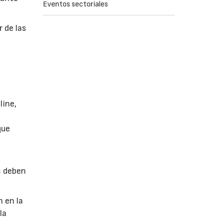
Eventos sectoriales
 de las
line,
que
s deben
 en la
la