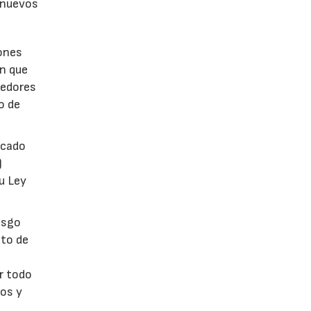
e nuevos
iones
an que
eedores
o de
acado
)
su Ley
esgo
nto de
r todo
gos y