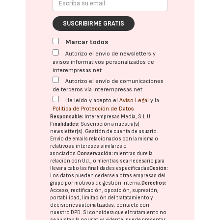
SUSCRIBIRME GRATIS
Marcar todos
Autorizo el envío de newsletters y
avisos informativos personalizados de
interempresas.net
Autorizo el envío de comunicaciones
de terceros vía interempresas.net
He leído y acepto el
Aviso Legal
y la
Política de Protección de Datos
Responsable:
Interempresas Media, S.L.U.
Finalidades:
Suscripción a nuestra(s)
newsletter(s). Gestión de cuenta de usuario.
Envío de emails relacionados con la misma o
relativos a intereses similares o
asociados.
Conservación:
mientras dure la
relación con Ud., o mientras sea necesario para
llevar a cabo las finalidades especificadas
Cesión:
Los datos pueden cederse a otras
empresas del
grupo
por motivos de gestión interna.
Derechos:
Acceso, rectificación, oposición, supresión,
portabilidad, limitación del tratatamiento y
decisiones automatizadas:
contacte con
nuestro DPD
. Si considera que el tratamiento no
se ajusta a la normativa vigente, puede presentar