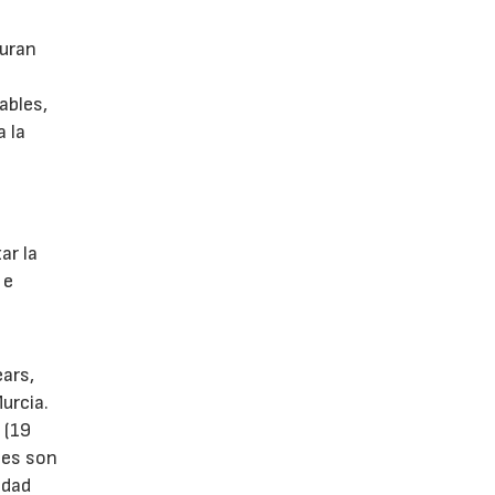
guran
ables,
a la
s
ar la
 e
ears,
urcia.
 (19
tes son
idad