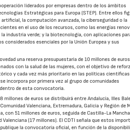
ooperación liderados por empresas dentro de los ámbitos
ecnologías Estratégicas para Europa (STEP). Entre ellos fi
 artificial, la computación avanzada, la ciberseguridad o la
icientes en el uso de los recursos, como las energías renov
a industria verde; y la biotecnología, con aplicaciones par
tos considerados esenciales por la Unión Europea y sus
novedad una reserva presupuestaria de 10 millones de euro
ados con la salud de las mujeres, con el objetivo de reforz
rico y cada vez más prioritario en las políticas científicas
s se incorpora por primera vez al grupo de comunidades
 dentro de esta convocatoria.
illones de euros se distribuirá entre Andalucía, Illes Bal
, Comunidad Valenciana, Extremadura, Galicia y Región de M
a, con 51 millones de euros, seguida de Castilla-La Mancha
d Valenciana (17 millones). El CDTI señala que estos impor
ublique la convocatoria oficial, en función de la disponibil