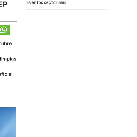
EP
Eventos sectoriales
ctubre
limpias
ficial