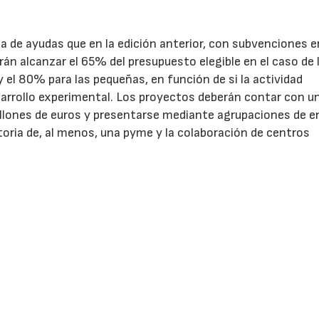
.
de ayudas que en la edición anterior, con subvenciones e
n alcanzar el 65% del presupuesto elegible en el caso de 
el 80% para las pequeñas, en función de si la actividad
sarrollo experimental. Los proyectos deberán contar con u
illones de euros y presentarse mediante agrupaciones de e
toria de, al menos, una pyme y la colaboración de centros
uelta en junio de este año, permitió financiar 100 proyect
el 64,7% eran pymes. La convocatoria movilizó un presupue
yó los proyectos entre tecnologías digitales (62,1%),
eficientes en el uso de los recursos (16,2%).