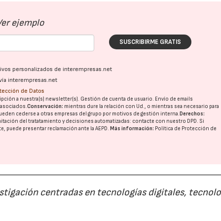
Ver ejemplo
SUSCRIBIRME GRATIS
ativos personalizados de interempresas.net
vía interempresas.net
otección de Datos
pción a nuestra(s) newsletter(s). Gestión de cuenta de usuario. Envío de emails
o asociados.
Conservación:
mientras dure la relación con Ud., o mientras sea necesario para
ueden cederse a otras
empresas del grupo
por motivos de gestión interna.
Derechos:
imitación del tratatamiento y decisiones automatizadas:
contacte con nuestro DPD
. Si
nte, puede presentar reclamación ante la
AEPD
.
Más información:
Política de Protección de
estigación centradas en tecnologías digitales, tecnol