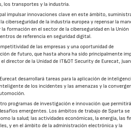
, los transportes y la industria.
pal impulsar innovaciones clave en este ámbito, suministra
la ciberseguridad de la industria europea y repensar la man
y la formación en el sector de la ciberseguridad en la Unión
centros de referencia en seguridad digital.
ompetitividad de las empresas y una oportunidad de
ción de futuro, que hasta ahora ha sido principalmente im
el director de la Unidad de IT&OT Security de Eurecat, Jua
Eurecat desarrollará tareas para la aplicación de inteligenc
n inteligente de los incidentes y las amenazas y la converge
 automoción.
atro programas de investigación e innovación que permitir
 desafíos emergentes. Los ámbitos de trabajo de Sparta se
mo la salud; las actividades económicas, la energía, las f
les, y en el ámbito de la administración electrónica y la