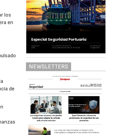
r los
era en
pulsado
n
NEWSLETTERS
ia
ncia de
án
inanzas