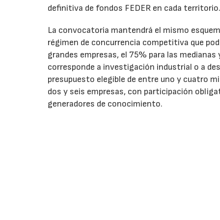
definitiva de fondos FEDER en cada territorio
La convocatoria mantendrá el mismo esquema 
régimen de concurrencia competitiva que podrá
grandes empresas, el 75% para las medianas y 
corresponde a investigación industrial o a de
presupuesto elegible de entre uno y cuatro m
dos y seis empresas, con participación obliga
generadores de conocimiento.
La primera edición de Innterconecta STEP, res
desarrollados por 388 entidades, de las que 
elegible de 231,5 millones de euros y distribu
biotecnología (21,6%) y tecnologías limpias y 
Más información sobre Innterconecta STEP
.