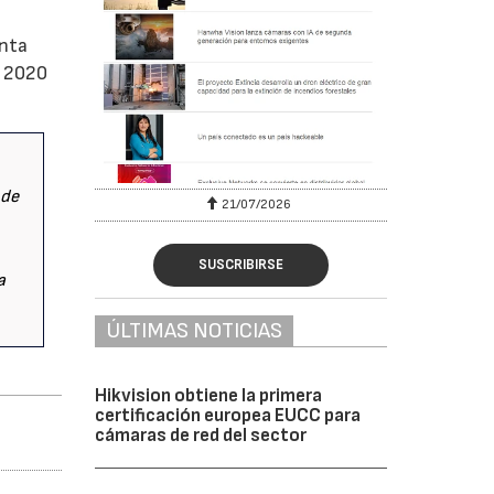
enta
n 2020
 de
6
21/07/2026
SUSCRIBIRSE
a
.
ÚLTIMAS NOTICIAS
Hikvision obtiene la primera
certificación europea EUCC para
cámaras de red del sector