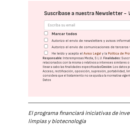
Suscríbase a nuestra Newsletter -
Marcar todos
Autorizo el envío de newsletters y avisos inform
Autorizo el envío de comunicaciones de terceros 
He leído y acepto el
Aviso Legal
y la
Política de Pr
Responsable:
Interempresas Media, S.L.U.
Finalidades:
Suscri
relacionados con la misma o relativos a intereses similares 
llevar a cabo las finalidades especificadas
Cesión:
Los datos p
Acceso, rectificación, oposición, supresión, portabilidad, l
considera que el tratamiento no se ajusta a la normativa vige
Datos
El programa financiará iniciativas de inv
limpias y biotecnología