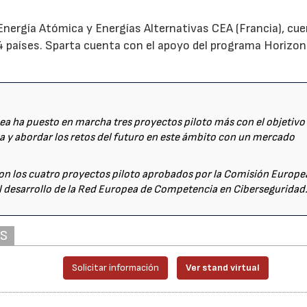
a Energía Atómica y Energías Alternativas CEA (Francia), cu
4 países. Sparta cuenta con el apoyo del programa Horizo
ea ha puesto en marcha tres proyectos piloto más con el objetivo
21/07/2026
28/07/202
a y abordar los retos del futuro en este ámbito con un mercado
n los cuatro proyectos piloto aprobados por la Comisión Europe
l desarrollo de la Red Europea de Competencia en Ciberseguridad
AS
Solicitar información
Ver stand virtual