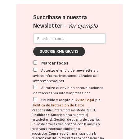
Suscríbase a nuestra
Newsletter -
Ver ejemplo
SUSCRIBIRME GRATIS
Marcar todos
Autorizo el envío de newsletters y
avisos informativos personalizados de
interempresas.net
Autorizo el envío de comunicaciones
de terceros vía interempresas.net
He leído y acepto el
Aviso Legal
y la
Política de Protección de Datos
Responsable:
Interempresas Media, S.L.U.
Finalidades:
Suscripción a nuestra(s)
newsletter(s). Gestión de cuenta de usuario.
Envío de emails relacionados con la misma o
relativos a intereses similares o
asociados.
Conservación:
mientras dure la
relación con Ud., o mientras sea necesario para