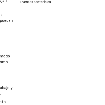
ajan
Eventos sectoriales
os
 pueden
e modo
 como
abajo y
.
ento