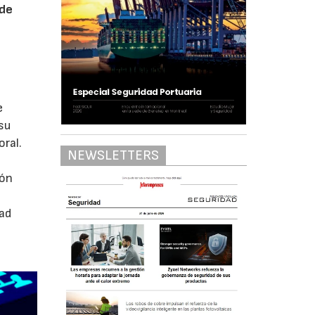
 de
e
su
oral.
NEWSLETTERS
ión
dad