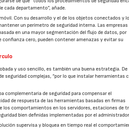
egurarse de que “todos los procedimientos de seguridad enc
de cada departamento”, añade.
móvil. Con su desarrollo y el de los objetos conectados y l
mantener un perímetro de seguridad interna. Las empresas
 basada en una mayor segmentación del flujo de datos, por
de confianza cero, pueden contener amenazas y evitar su
rculo
probada y uso sencillo, es también una buena estrategia. D
 de seguridad complejas, “por lo que instalar herramientas
pa complementaria de seguridad para compensar el
cidad de respuesta de las herramientas basadas en firmas
de los comportamientos en los servidores, estaciones de tr
seguridad bien definidas implementadas por el administrador
 solución supervisa y bloquea en tiempo real el comportami