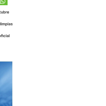
ctubre
limpias
ficial