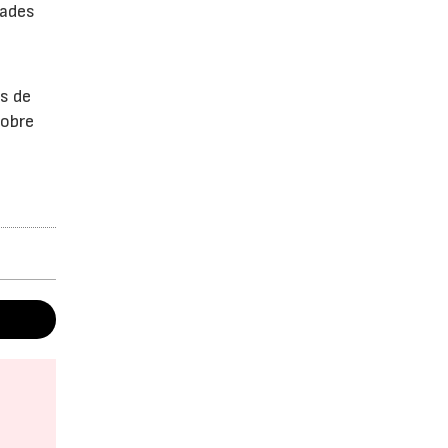
dades
a
es de
sobre