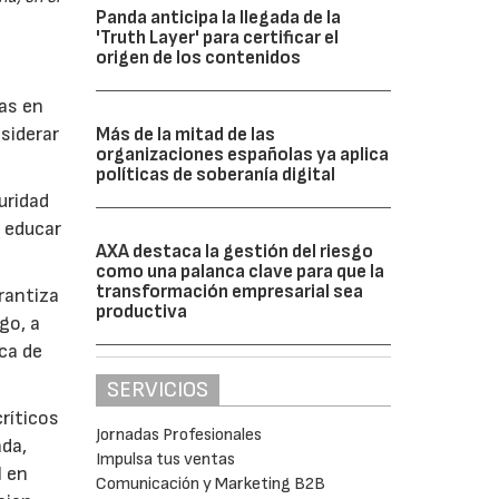
Panda anticipa la llegada de la
'Truth Layer' para certificar el
origen de los contenidos
as en
nsiderar
Más de la mitad de las
organizaciones españolas ya aplica
políticas de soberanía digital
uridad
á educar
AXA destaca la gestión del riesgo
como una palanca clave para que la
transformación empresarial sea
rantiza
productiva
go, a
ica de
SERVICIOS
ríticos
Jornadas Profesionales
ada,
Impulsa tus ventas
I en
Comunicación y Marketing B2B