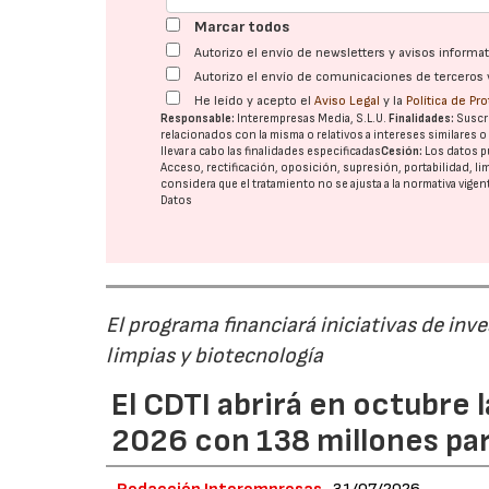
Marcar todos
Autorizo el envío de newsletters y avisos inform
Autorizo el envío de comunicaciones de terceros 
He leído y acepto el
Aviso Legal
y la
Política de Pr
Responsable:
Interempresas Media, S.L.U.
Finalidades:
Suscri
relacionados con la misma o relativos a intereses similares 
llevar a cabo las finalidades especificadas
Cesión:
Los datos p
Acceso, rectificación, oposición, supresión, portabilidad, l
considera que el tratamiento no se ajusta a la normativa vige
Datos
El programa financiará iniciativas de inv
limpias y biotecnología
El CDTI abrirá en octubre
2026 con 138 millones pa