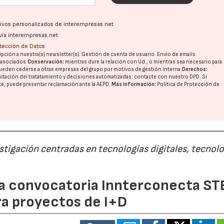
ativos personalizados de interempresas.net
vía interempresas.net
otección de Datos
pción a nuestra(s) newsletter(s). Gestión de cuenta de usuario. Envío de emails
o asociados.
Conservación:
mientras dure la relación con Ud., o mientras sea necesario para
ueden cederse a otras
empresas del grupo
por motivos de gestión interna.
Derechos:
imitación del tratatamiento y decisiones automatizadas:
contacte con nuestro DPD
. Si
nte, puede presentar reclamación ante la
AEPD
.
Más información:
Política de Protección de
estigación centradas en tecnologías digitales, tecnol
 la convocatoria Innterconecta ST
ra proyectos de I+D