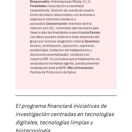
Responsable:
Interempresas Media, S.L.U.
Finalidades:
Suscripción a nuestra(s)
newsletter(s). Gestión de cuenta de usuario.
Envío de emails relacionados con la misma o
relativos a intereses similares o
asociados.
Conservación:
mientras dure la
relación con Ud., o mientras sea necesario para
llevar a cabo las finalidades especificadas
Cesión:
Los datos pueden cederse a otras
empresas del
grupo
por motivos de gestión interna.
Derechos:
Acceso, rectificación, oposición, supresión,
portabilidad, limitación del tratatamiento y
decisiones automatizadas:
contacte con
nuestro DPD
. Si considera que el tratamiento no
se ajusta a la normativa vigente, puede presentar
reclamación ante la
AEPD
.
Más información:
Política de Protección de Datos
El programa financiará iniciativas de
investigación centradas en tecnologías
digitales, tecnologías limpias y
biotecnología