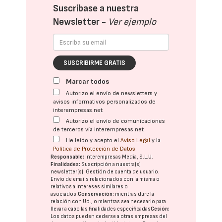
Suscríbase a nuestra
Newsletter -
Ver ejemplo
SUSCRIBIRME GRATIS
Marcar todos
Autorizo el envío de newsletters y
avisos informativos personalizados de
interempresas.net
Autorizo el envío de comunicaciones
de terceros vía interempresas.net
He leído y acepto el
Aviso Legal
y la
Política de Protección de Datos
Responsable:
Interempresas Media, S.L.U.
Finalidades:
Suscripción a nuestra(s)
newsletter(s). Gestión de cuenta de usuario.
Envío de emails relacionados con la misma o
relativos a intereses similares o
asociados.
Conservación:
mientras dure la
relación con Ud., o mientras sea necesario para
llevar a cabo las finalidades especificadas
Cesión:
Los datos pueden cederse a otras
empresas del