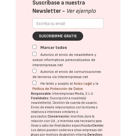
Suscríbase a nuestra
Newsletter -
Ver ejemplo
SUSCRIBIRME GRATIS
Marcar todos
Autorizo el envío de newsletters y
avisos informativos personalizados de
interempresas.net
Autorizo el envío de comunicaciones
de terceros vía interempresas.net
He leído y acepto el
Aviso Legal
y la
Política de Protección de Datos
Responsable:
Interempresas Media, S.L.U.
Finalidades:
Suscripción a nuestra(s)
newsletter(s). Gestión de cuenta de usuario.
Envío de emails relacionados con la misma o
relativos a intereses similares o
asociados.
Conservación:
mientras dure la
relación con Ud., o mientras sea necesario para
llevar a cabo las finalidades especificadas
Cesión:
Los datos pueden cederse a otras
empresas del
grupo
por motivos de gestión interna.
Derechos: