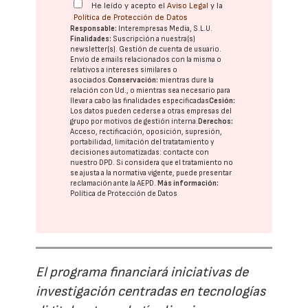
He leído y acepto el
Aviso Legal
y la
Política de Protección de Datos
Responsable:
Interempresas Media, S.L.U.
Finalidades:
Suscripción a nuestra(s)
newsletter(s). Gestión de cuenta de usuario.
Envío de emails relacionados con la misma o
relativos a intereses similares o
asociados.
Conservación:
mientras dure la
relación con Ud., o mientras sea necesario para
llevar a cabo las finalidades especificadas
Cesión:
Los datos pueden cederse a otras
empresas del
grupo
por motivos de gestión interna.
Derechos:
Acceso, rectificación, oposición, supresión,
portabilidad, limitación del tratatamiento y
decisiones automatizadas:
contacte con
nuestro DPD
. Si considera que el tratamiento no
se ajusta a la normativa vigente, puede presentar
reclamación ante la
AEPD
.
Más información:
Política de Protección de Datos
El programa financiará iniciativas de
investigación centradas en tecnologías