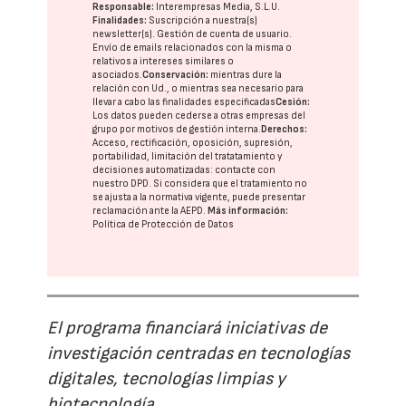
Responsable:
Interempresas Media, S.L.U.
Finalidades:
Suscripción a nuestra(s)
newsletter(s). Gestión de cuenta de usuario.
Envío de emails relacionados con la misma o
relativos a intereses similares o
asociados.
Conservación:
mientras dure la
relación con Ud., o mientras sea necesario para
llevar a cabo las finalidades especificadas
Cesión:
Los datos pueden cederse a otras
empresas del
grupo
por motivos de gestión interna.
Derechos:
Acceso, rectificación, oposición, supresión,
portabilidad, limitación del tratatamiento y
decisiones automatizadas:
contacte con
nuestro DPD
. Si considera que el tratamiento no
se ajusta a la normativa vigente, puede presentar
reclamación ante la
AEPD
.
Más información:
Política de Protección de Datos
El programa financiará iniciativas de
investigación centradas en tecnologías
digitales, tecnologías limpias y
biotecnología