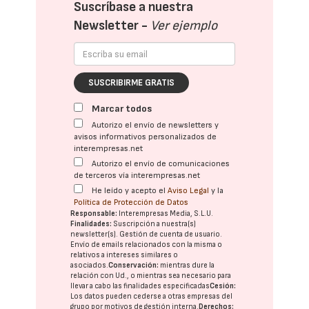
Suscríbase a nuestra
Newsletter -
Ver ejemplo
SUSCRIBIRME GRATIS
Marcar todos
Autorizo el envío de newsletters y
avisos informativos personalizados de
interempresas.net
Autorizo el envío de comunicaciones
de terceros vía interempresas.net
He leído y acepto el
Aviso Legal
y la
Política de Protección de Datos
Responsable:
Interempresas Media, S.L.U.
Finalidades:
Suscripción a nuestra(s)
newsletter(s). Gestión de cuenta de usuario.
Envío de emails relacionados con la misma o
relativos a intereses similares o
asociados.
Conservación:
mientras dure la
relación con Ud., o mientras sea necesario para
llevar a cabo las finalidades especificadas
Cesión:
Los datos pueden cederse a otras
empresas del
grupo
por motivos de gestión interna.
Derechos: