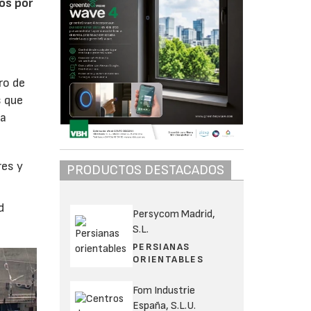
dos por
ro de
s que
la
res y
PRODUCTOS DESTACADOS
d
Persycom Madrid,
S.L.
PERSIANAS
ORIENTABLES
Fom Industrie
España, S.L.U.