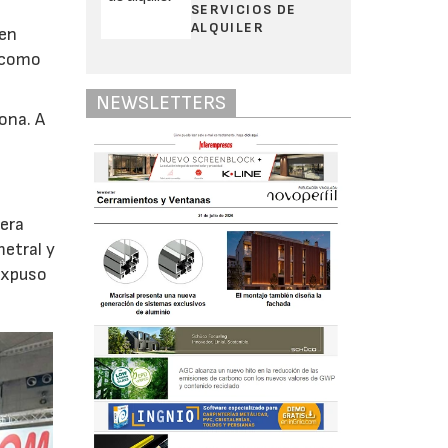
SERVICIOS DE
ALQUILER
 en
, como
NEWSLETTERS
ona. A
era
metral y
 expuso