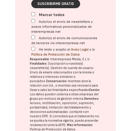
SUSCRIBIRME GRATIS
Marcar todos
Autorizo el envío de newsletters y
avisos informativos personalizados de
interempresas.net
Autorizo el envío de comunicaciones
de terceros vía interempresas.net
He leído y acepto el
Aviso Legal
y la
Política de Protección de Datos
Responsable:
Interempresas Media, S.L.U.
Finalidades:
Suscripción a nuestra(s)
newsletter(s). Gestión de cuenta de usuario.
Envío de emails relacionados con la misma o
relativos a intereses similares o
asociados.
Conservación:
mientras dure la
relación con Ud., o mientras sea necesario para
llevar a cabo las finalidades especificadas
Cesión:
Los datos pueden cederse a otras
empresas del
grupo
por motivos de gestión interna.
Derechos:
Acceso, rectificación, oposición, supresión,
portabilidad, limitación del tratatamiento y
decisiones automatizadas:
contacte con
nuestro DPD
. Si considera que el tratamiento no
se ajusta a la normativa vigente, puede presentar
reclamación ante la
AEPD
.
Más información:
Política de Protección de Datos