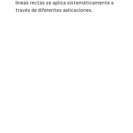
líneas rectas se aplica sistemáticamente a
través de diferentes aplicaciones,
pudiéndose aunar con un alto confort de
uso.”
Inken Kannchen, directora de Producto para
manillas de Roto Fenster- und Türtechnologie
GmbH.
EMPRESAS O ENTIDADES