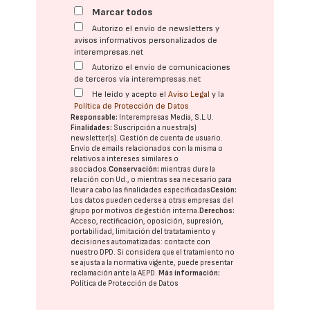
Marcar todos
Autorizo el envío de newsletters y
avisos informativos personalizados de
interempresas.net
Autorizo el envío de comunicaciones
de terceros vía interempresas.net
He leído y acepto el
Aviso Legal
y la
Política de Protección de Datos
Responsable:
Interempresas Media, S.L.U.
Finalidades:
Suscripción a nuestra(s)
newsletter(s). Gestión de cuenta de usuario.
Envío de emails relacionados con la misma o
relativos a intereses similares o
asociados.
Conservación:
mientras dure la
relación con Ud., o mientras sea necesario para
llevar a cabo las finalidades especificadas
Cesión:
Los datos pueden cederse a otras
empresas del
grupo
por motivos de gestión interna.
Derechos:
Acceso, rectificación, oposición, supresión,
portabilidad, limitación del tratatamiento y
decisiones automatizadas:
contacte con
nuestro DPD
. Si considera que el tratamiento no
se ajusta a la normativa vigente, puede presentar
reclamación ante la
AEPD
.
Más información:
Política de Protección de Datos