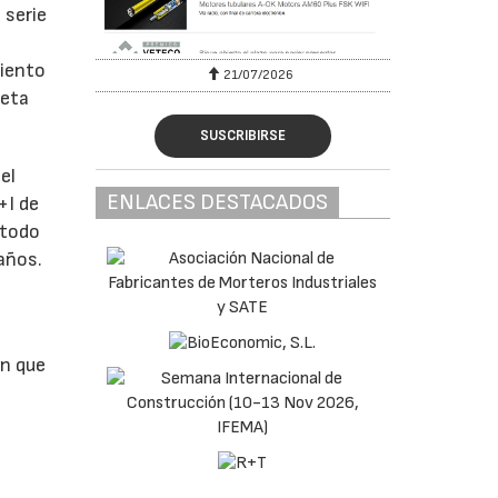
 serie
s
miento
6
21/07/2026
neta
SUSCRIBIRSE
el
ENLACES DESTACADOS
+I de
 todo
años.
en que