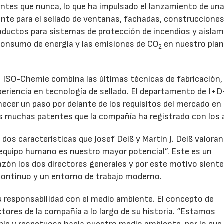
antes que nunca, lo que ha impulsado el lanzamiento de una
nte para el sellado de ventanas, fachadas, construccione
roductos para sistemas de protección de incendios y aisla
21/07/2026
28/07/202
 consumo de energía y las emisiones de CO
en nuestro pla
2
ISO-Chemie combina las últimas técnicas de fabricación, 
riencia en tecnología de sellado. El departamento de I+D
cer un paso por delante de los requisitos del mercado en
s muchas patentes que la compañía ha registrado con los 
, dos características que Josef Deiß y Martin J. Deiß valoran
equipo humano es nuestro mayor potencial”. Este es un
zón los dos directores generales y por este motivo sient
 continuo y un entorno de trabajo moderno.
responsabilidad con el medio ambiente. El concepto de
ectores de la compañía a lo largo de su historia. “Estamos