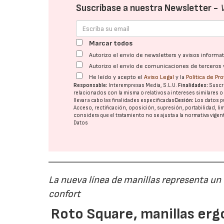
Suscríbase a nuestra Newsletter -
Marcar todos
Autorizo el envío de newsletters y avisos inform
Autorizo el envío de comunicaciones de terceros 
He leído y acepto el
Aviso Legal
y la
Política de Pr
Responsable:
Interempresas Media, S.L.U.
Finalidades:
Suscri
relacionados con la misma o relativos a intereses similares 
llevar a cabo las finalidades especificadas
Cesión:
Los datos p
Acceso, rectificación, oposición, supresión, portabilidad, l
considera que el tratamiento no se ajusta a la normativa vige
Datos
La nueva línea de manillas representa un
confort
Roto Square, manillas erg