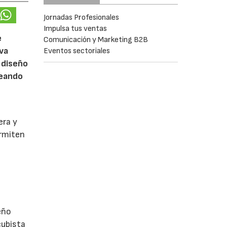
Jornadas Profesionales
Impulsa tus ventas
e
Comunicación y Marketing B2B
eva
Eventos sectoriales
 diseño
reando
era y
ermiten
eño
cubista