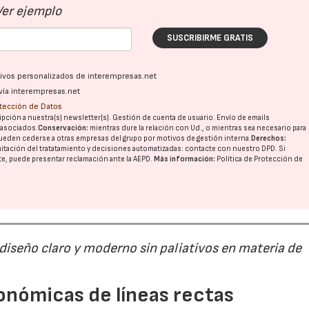
Ver ejemplo
SUSCRIBIRME GRATIS
ativos personalizados de interempresas.net
vía interempresas.net
otección de Datos
pción a nuestra(s) newsletter(s). Gestión de cuenta de usuario. Envío de emails
o asociados.
Conservación:
mientras dure la relación con Ud., o mientras sea necesario para
ueden cederse a otras
empresas del grupo
por motivos de gestión interna.
Derechos:
imitación del tratatamiento y decisiones automatizadas:
contacte con nuestro DPD
. Si
nte, puede presentar reclamación ante la
AEPD
.
Más información:
Política de Protección de
 diseño claro y moderno sin paliativos en materia de
onómicas de líneas rectas