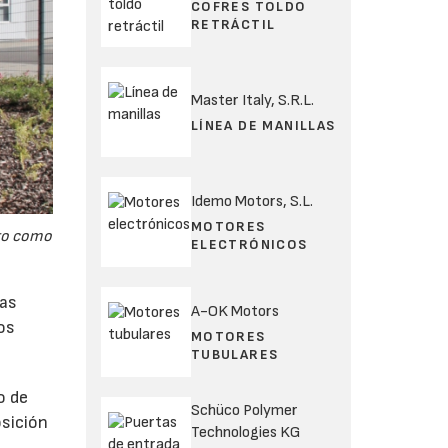
COFRES TOLDO
RETRÁCTIL
Master Italy, S.R.L.
LÍNEA DE MANILLAS
Idemo Motors, S.L.
MOTORES
nto como
ELECTRÓNICOS
las
A-OK Motors
tos
MOTORES
TUBULARES
o de
Schüco Polymer
osición
Technologies KG