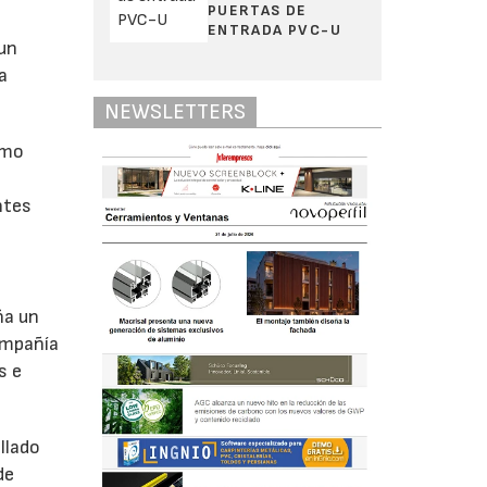
PUERTAS DE
ENTRADA PVC-U
 un
a
NEWSLETTERS
omo
ntes
ña un
ompañía
s e
llado
de