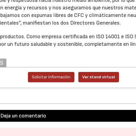
e y respetuosa hacia nuestro medio ambiente, por lo que
n energía y recursos y nos aseguramos que nuestros mate
trabajamos con espumas libres de CFC y climáticamente ne
ientales”, manifiestan los dos Directores Generales.
sus productos. Como empresa certificada en ISO 14001 e ISO
por un futuro saludable y sostenible, completamente en lí
AS
Solicitar información
Ver stand virtual
Deja un comentario