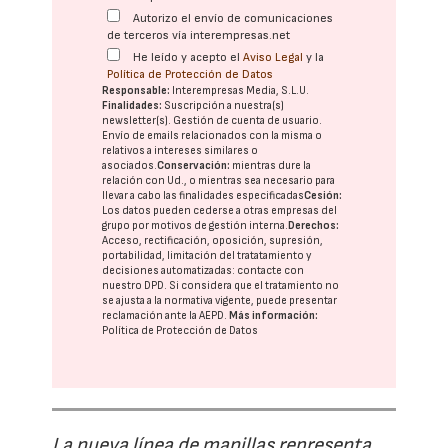
Autorizo el envío de comunicaciones
de terceros vía interempresas.net
He leído y acepto el
Aviso Legal
y la
Política de Protección de Datos
Responsable:
Interempresas Media, S.L.U.
Finalidades:
Suscripción a nuestra(s)
newsletter(s). Gestión de cuenta de usuario.
Envío de emails relacionados con la misma o
relativos a intereses similares o
asociados.
Conservación:
mientras dure la
relación con Ud., o mientras sea necesario para
llevar a cabo las finalidades especificadas
Cesión:
Los datos pueden cederse a otras
empresas del
grupo
por motivos de gestión interna.
Derechos:
Acceso, rectificación, oposición, supresión,
portabilidad, limitación del tratatamiento y
decisiones automatizadas:
contacte con
nuestro DPD
. Si considera que el tratamiento no
se ajusta a la normativa vigente, puede presentar
reclamación ante la
AEPD
.
Más información:
Política de Protección de Datos
La nueva línea de manillas representa