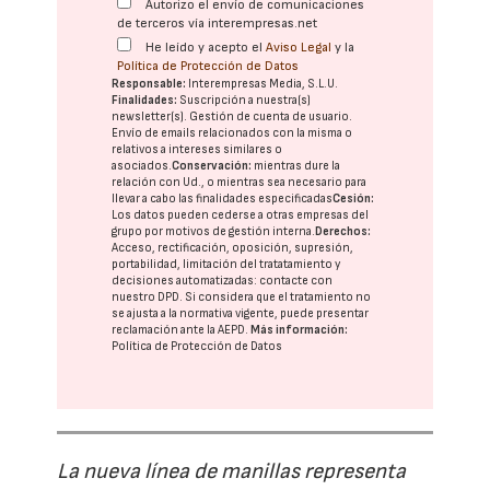
Autorizo el envío de comunicaciones
de terceros vía interempresas.net
He leído y acepto el
Aviso Legal
y la
Política de Protección de Datos
Responsable:
Interempresas Media, S.L.U.
Finalidades:
Suscripción a nuestra(s)
newsletter(s). Gestión de cuenta de usuario.
Envío de emails relacionados con la misma o
relativos a intereses similares o
asociados.
Conservación:
mientras dure la
relación con Ud., o mientras sea necesario para
llevar a cabo las finalidades especificadas
Cesión:
Los datos pueden cederse a otras
empresas del
grupo
por motivos de gestión interna.
Derechos:
Acceso, rectificación, oposición, supresión,
portabilidad, limitación del tratatamiento y
decisiones automatizadas:
contacte con
nuestro DPD
. Si considera que el tratamiento no
se ajusta a la normativa vigente, puede presentar
reclamación ante la
AEPD
.
Más información:
Política de Protección de Datos
La nueva línea de manillas representa