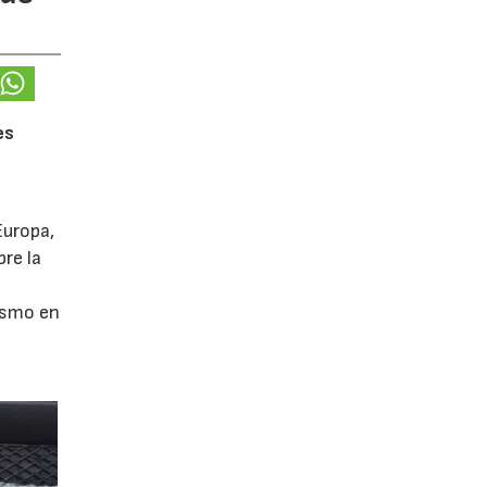
es
Europa,
re la
ismo en
a