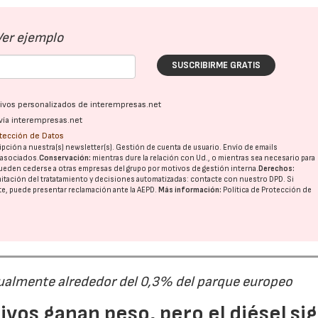
Ver ejemplo
SUSCRIBIRME GRATIS
ativos personalizados de interempresas.net
vía interempresas.net
otección de Datos
pción a nuestra(s) newsletter(s). Gestión de cuenta de usuario. Envío de emails
o asociados.
Conservación:
mientras dure la relación con Ud., o mientras sea necesario para
ueden cederse a otras
empresas del grupo
por motivos de gestión interna.
Derechos:
imitación del tratatamiento y decisiones automatizadas:
contacte con nuestro DPD
. Si
nte, puede presentar reclamación ante la
AEPD
.
Más información:
Política de Protección de
ualmente alrededor del 0,3% del parque europeo
ivos ganan peso, pero el diésel si