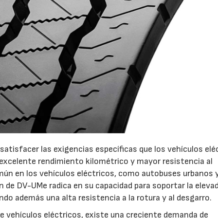
atisfacer las exigencias específicas que los vehículos elé
xcelente rendimiento kilométrico y mayor resistencia al
omún en los vehículos eléctricos, como autobuses urbanos 
n de DV-UMe radica en su capacidad para soportar la eleva
ndo además una alta resistencia a la rotura y al desgarro.
07/07/2026
21/07/2026
e vehículos eléctricos, existe una creciente demanda de