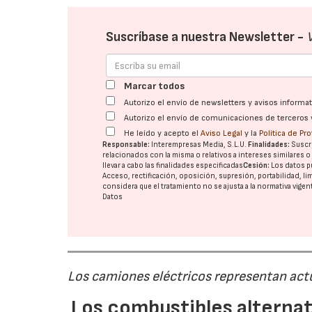
Suscríbase a nuestra Newsletter -
Marcar todos
Autorizo el envío de newsletters y avisos inform
Autorizo el envío de comunicaciones de terceros 
He leído y acepto el
Aviso Legal
y la
Política de Pr
Responsable:
Interempresas Media, S.L.U.
Finalidades:
Suscri
relacionados con la misma o relativos a intereses similares 
llevar a cabo las finalidades especificadas
Cesión:
Los datos p
Acceso, rectificación, oposición, supresión, portabilidad, l
considera que el tratamiento no se ajusta a la normativa vige
Datos
Los camiones eléctricos representan act
Los combustibles alternat