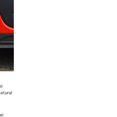
el
atural
el