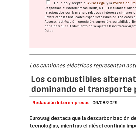
He leído y acepto el
Aviso Legal
y la
Política de Pr
Responsable:
Interempresas Media, S.L.U.
Finalidades:
Suscri
relacionados con la misma o relativos a intereses similares 
llevar a cabo las finalidades especificadas
Cesión:
Los datos p
Acceso, rectificación, oposición, supresión, portabilidad, l
considera que el tratamiento no se ajusta a la normativa vige
Datos
Los camiones eléctricos representan act
Los combustibles alternat
dominando el transporte 
Redacción Interempresas
06/08/2026
Eurowag destaca que la descarbonización del
tecnologías, mientras el diésel continúa i