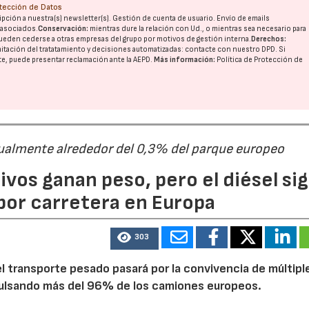
otección de Datos
pción a nuestra(s) newsletter(s). Gestión de cuenta de usuario. Envío de emails
o asociados.
Conservación:
mientras dure la relación con Ud., o mientras sea necesario para
ueden cederse a otras
empresas del grupo
por motivos de gestión interna.
Derechos:
imitación del tratatamiento y decisiones automatizadas:
contacte con nuestro DPD
. Si
nte, puede presentar reclamación ante la
AEPD
.
Más información:
Política de Protección de
ualmente alrededor del 0,3% del parque europeo
ivos ganan peso, pero el diésel si
por carretera en Europa
303
 transporte pesado pasará por la convivencia de múltipl
mpulsando más del 96% de los camiones europeos.