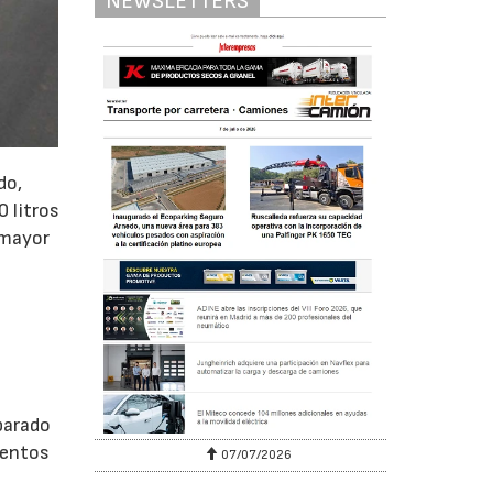
NEWSLETTERS
do,
0 litros
 mayor
.
parado
mentos
07/07/2026