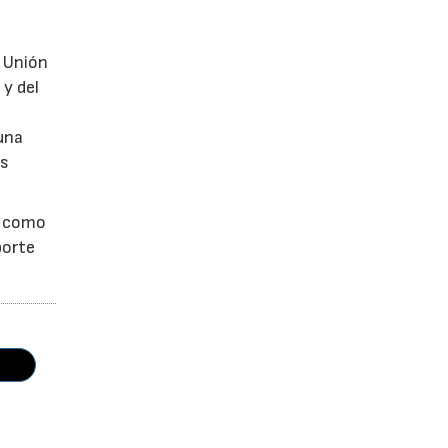
a Unión
 y del
una
as
s como
porte