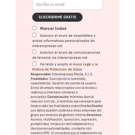
SUSCRIBIRME GRATIS
Marcar todos
Autorizo el envío de newsletters y
avisos informativos personalizados de
interempresas.net
Autorizo el envío de comunicaciones
de terceros vía interempresas.net
He leído y acepto el
Aviso Legal
y la
Política de Protección de Datos
Responsable:
Interempresas Media, S.L.U.
Finalidades:
Suscripción a nuestra(s)
newsletter(s). Gestión de cuenta de usuario.
Envío de emails relacionados con la misma o
relativos a intereses similares o
asociados.
Conservación:
mientras dure la
relación con Ud., o mientras sea necesario para
llevar a cabo las finalidades especificadas
Cesión:
Los datos pueden cederse a otras
empresas del
grupo
por motivos de gestión interna.
Derechos:
Acceso, rectificación, oposición, supresión,
portabilidad, limitación del tratatamiento y
decisiones automatizadas:
contacte con
nuestro DPD
. Si considera que el tratamiento no