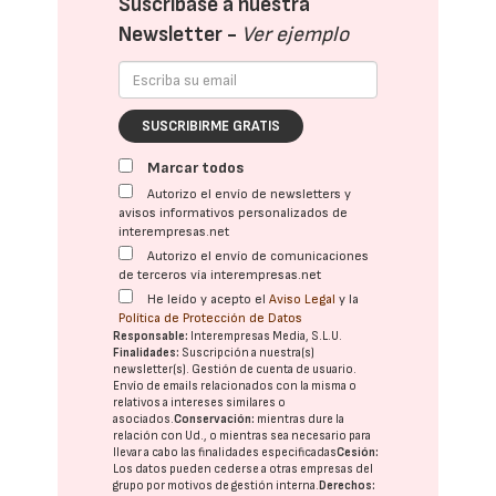
Suscríbase a nuestra
Newsletter -
Ver ejemplo
SUSCRIBIRME GRATIS
Marcar todos
Autorizo el envío de newsletters y
avisos informativos personalizados de
interempresas.net
Autorizo el envío de comunicaciones
de terceros vía interempresas.net
He leído y acepto el
Aviso Legal
y la
Política de Protección de Datos
Responsable:
Interempresas Media, S.L.U.
Finalidades:
Suscripción a nuestra(s)
newsletter(s). Gestión de cuenta de usuario.
Envío de emails relacionados con la misma o
relativos a intereses similares o
asociados.
Conservación:
mientras dure la
relación con Ud., o mientras sea necesario para
llevar a cabo las finalidades especificadas
Cesión:
Los datos pueden cederse a otras
empresas del
grupo
por motivos de gestión interna.
Derechos: