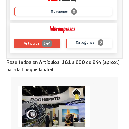
Ocasiones
0
Categorías
0
Artículos
944
Resultados en
Artículos
:
181
a
200
de
944 (aprox.)
para la búsqueda
shell