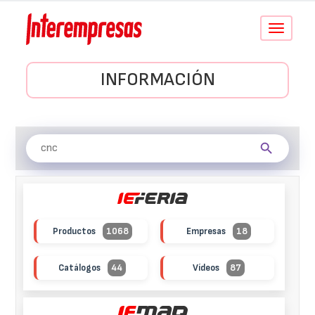
Conmutar
navegació
INFORMACIÓN
Productos
1068
Empresas
18
Catálogos
44
Vídeos
87