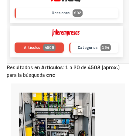
Ocasiones
902
Artículos
4508
Categorías
164
Resultados en
Artículos
:
1
a
20
de
4508 (aprox.)
para la búsqueda
cnc