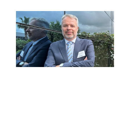
Laurent Bodin, managing director de Yaskawa
Ibérica.
Yaskawa es una empresa experta en
robótica, pero cuenta con un extenso
porfolio de productos…
Sí, ofrecemos una amplia gama, desde
robots industriales hasta sistemas de
control de movimiento, variadores de