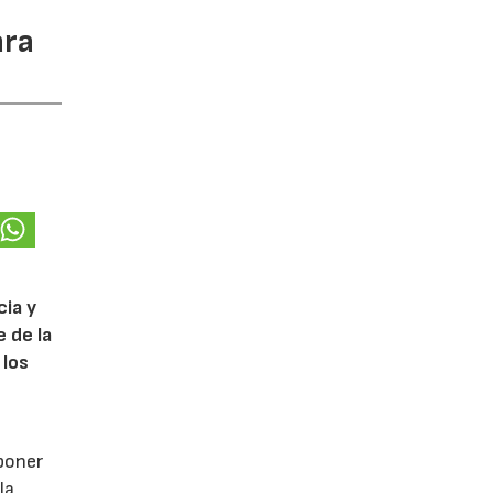
ara
cia y
 de la
 los
poner
la