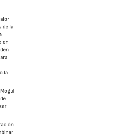
calor
 de la
a
o en
eden
para
o la
l-Mogul
 de
ser
tación
mbinar