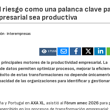
l riesgo como una palanca clave p
resarial sea productiva
ión
· Interempresas
17155
 principales motores de la productividad empresarial. La
is de datos permiten optimizar procesos, mejorar la eficien
l éxito de estas transformaciones no depende únicamente
acidad de las organizaciones para identificar y gestionar
ña y Portugal en
AXA XL
, asistió al
Fórum amec 2026
para 
percibido en los procesos de transformación empresarial: 