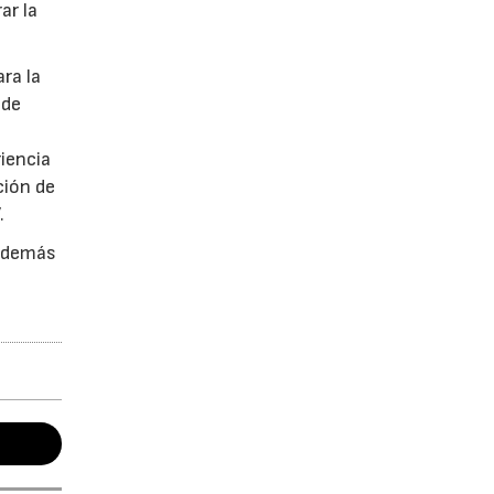
ar la
ra la
 de
iencia
ción de
.
y demás