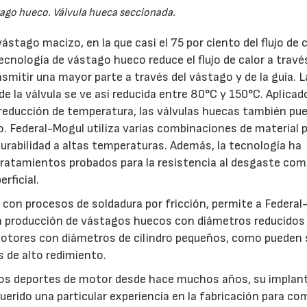
tago hueco. Válvula hueca seccionada.
ástago macizo, en la que casi el 75 por ciento del flujo de 
tecnología de vástago hueco reduce el flujo de calor a través
nsmitir una mayor parte a través del vástago y de la guía. L
 la válvula se ve así reducida entre 80°C y 150°C. Aplicad
la reducción de temperatura, las válvulas huecas también pu
so. Federal-Mogul utiliza varias combinaciones de material 
durabilidad a altas temperaturas. Además, la tecnología ha
atamientos probados para la resistencia al desgaste com
rficial.
n con procesos de soldadura por fricción, permite a Federa
 la producción de vástagos huecos con diámetros reducidos
otores con diámetros de cilindro pequeños, como pueden 
 de alto redimiento.
 los deportes de motor desde hace muchos años, su implan
uerido una particular experiencia en la fabricación para co