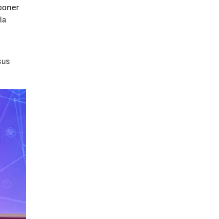
poner
la
sus