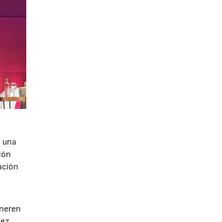
e una
ión
ación
e
eneren
vez