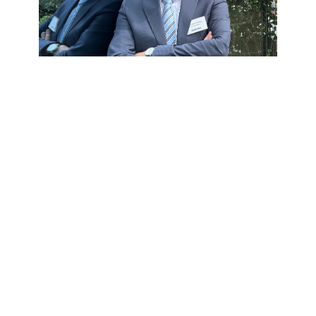
Laurent Bodin, managing director de Yaskawa
Ibérica.
Yaskawa es una empresa experta en
robótica, pero cuenta con un extenso
porfolio de productos…
Sí, ofrecemos una amplia gama, desde
robots industriales hasta sistemas de
control de movimiento, variadores de
frecuencia y servomotores. Todos nuestros
productos se diseñan para mejorar la
eficiencia, la calidad y la seguridad de los
procesos de fabricación y producción.
En primer lugar, tenemos los robots