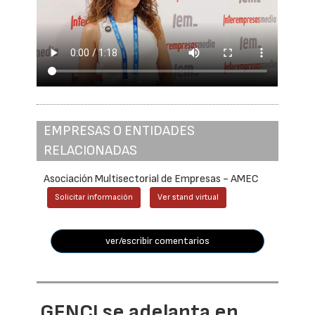
EMPRESAS O ENTIDADES
RELACIONADAS
Asociación Multisectorial de Empresas - AMEC
Solicitar información
Ver stand virtual
ver/escribir comentarios
GENCI se adelanta en