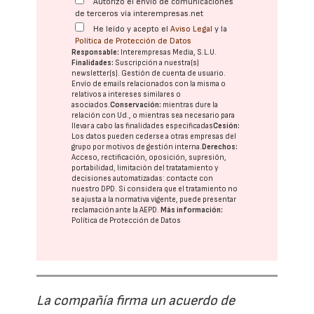
Autorizo el envío de comunicaciones
de terceros vía interempresas.net
He leído y acepto el
Aviso Legal
y la
Política de Protección de Datos
Responsable:
Interempresas Media, S.L.U.
Finalidades:
Suscripción a nuestra(s)
newsletter(s). Gestión de cuenta de usuario.
Envío de emails relacionados con la misma o
relativos a intereses similares o
asociados.
Conservación:
mientras dure la
relación con Ud., o mientras sea necesario para
llevar a cabo las finalidades especificadas
Cesión:
Los datos pueden cederse a otras
empresas del
grupo
por motivos de gestión interna.
Derechos:
Acceso, rectificación, oposición, supresión,
portabilidad, limitación del tratatamiento y
decisiones automatizadas:
contacte con
nuestro DPD
. Si considera que el tratamiento no
se ajusta a la normativa vigente, puede presentar
reclamación ante la
AEPD
.
Más información:
Política de Protección de Datos
La compañía firma un acuerdo de