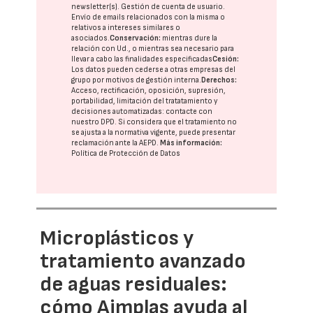
newsletter(s). Gestión de cuenta de usuario.
Envío de emails relacionados con la misma o
relativos a intereses similares o
asociados.
Conservación:
mientras dure la
relación con Ud., o mientras sea necesario para
llevar a cabo las finalidades especificadas
Cesión:
Los datos pueden cederse a otras
empresas del
grupo
por motivos de gestión interna.
Derechos:
Acceso, rectificación, oposición, supresión,
portabilidad, limitación del tratatamiento y
decisiones automatizadas:
contacte con
nuestro DPD
. Si considera que el tratamiento no
se ajusta a la normativa vigente, puede presentar
reclamación ante la
AEPD
.
Más información:
Política de Protección de Datos
Microplásticos y
tratamiento avanzado
de aguas residuales:
cómo Aimplas ayuda al