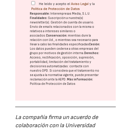
He leído y acepto el
Aviso Legal
y la
Política de Protección de Datos
Responsable:
Interempresas Media, S.L.U.
Finalidades:
Suscripción a nuestra(s)
newsletter(s). Gestión de cuenta de usuario.
Envío de emails relacionados con la misma o
relativos a intereses similares o
asociados.
Conservación:
mientras dure la
relación con Ud., o mientras sea necesario para
llevar a cabo las finalidades especificadas
Cesión:
Los datos pueden cederse a otras
empresas del
grupo
por motivos de gestión interna.
Derechos:
Acceso, rectificación, oposición, supresión,
portabilidad, limitación del tratatamiento y
decisiones automatizadas:
contacte con
nuestro DPD
. Si considera que el tratamiento no
se ajusta a la normativa vigente, puede presentar
reclamación ante la
AEPD
.
Más información:
Política de Protección de Datos
La compañía firma un acuerdo de
colaboración con la Universidad