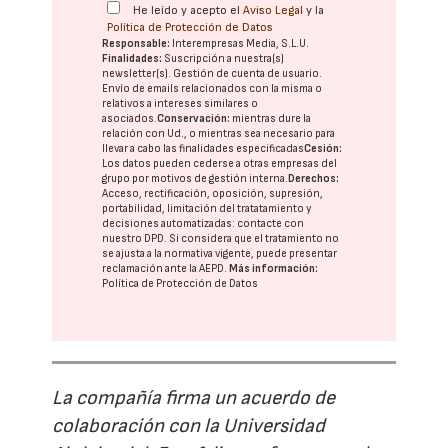
He leído y acepto el
Aviso Legal
y la
Política de Protección de Datos
Responsable:
Interempresas Media, S.L.U.
Finalidades:
Suscripción a nuestra(s)
newsletter(s). Gestión de cuenta de usuario.
Envío de emails relacionados con la misma o
relativos a intereses similares o
asociados.
Conservación:
mientras dure la
relación con Ud., o mientras sea necesario para
llevar a cabo las finalidades especificadas
Cesión:
Los datos pueden cederse a otras
empresas del
grupo
por motivos de gestión interna.
Derechos:
Acceso, rectificación, oposición, supresión,
portabilidad, limitación del tratatamiento y
decisiones automatizadas:
contacte con
nuestro DPD
. Si considera que el tratamiento no
se ajusta a la normativa vigente, puede presentar
reclamación ante la
AEPD
.
Más información:
Política de Protección de Datos
La compañía firma un acuerdo de
colaboración con la Universidad