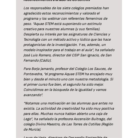
Los responsables de los siete colegios premiados han
agradecido estos reconocimientos y valorado el
programa y los webinar con referentes femeninos de
peso. “Aquae STEM está suponiendo un estímulo
creativo para nuestras alumnas (y sus familias).
Despierta su interés por las asignaturas de Ciencias y
Tecnología con un método activo y lúdico que las hace
protagonistas de la investigación. Y es, además, un
modelo inspirador para el trabajo en el aula”, ha señalado
José Luis Romero, director del CEIP San Ignacio, de San
Fernando (Cádiz).
Para Borja Jamardo, profesor del Colegio Los Sauces, de
Pontevedra, “el programa Aquae STEM ha encajado muy
bien y desde el minuto uno con nuestra metodología. Si
el primer curso fue bien, el segundo ha sido mejor.
Coincidimos en la búsqueda de la igualdad y vamos
avanzando”.
“Notamos una motivación en las alumnas que antes no
existía. La actividad de creatividad ha sido muy positiva
para ellas. Muchas nunca habían abierto una caja de
Lego”, ha señalado la profesora Ascensión Buitrago, del
colegio Divino Maestro, de Las Torres de Cotillas (Región
de Murcia).
Laura de Vega, directora de Desarrollo Sostenible de