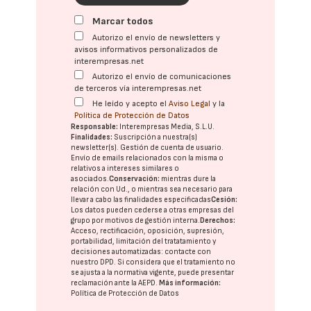
Marcar todos
Autorizo el envío de newsletters y
avisos informativos personalizados de
interempresas.net
Autorizo el envío de comunicaciones
de terceros vía interempresas.net
He leído y acepto el
Aviso Legal
y la
Política de Protección de Datos
Responsable:
Interempresas Media, S.L.U.
Finalidades:
Suscripción a nuestra(s)
newsletter(s). Gestión de cuenta de usuario.
Envío de emails relacionados con la misma o
relativos a intereses similares o
asociados.
Conservación:
mientras dure la
relación con Ud., o mientras sea necesario para
llevar a cabo las finalidades especificadas
Cesión:
Los datos pueden cederse a otras
empresas del
grupo
por motivos de gestión interna.
Derechos:
Acceso, rectificación, oposición, supresión,
portabilidad, limitación del tratatamiento y
decisiones automatizadas:
contacte con
nuestro DPD
. Si considera que el tratamiento no
se ajusta a la normativa vigente, puede presentar
reclamación ante la
AEPD
.
Más información:
Política de Protección de Datos