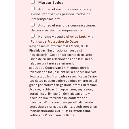
Marcar todos
Autorizo el envío de newsletters y
avisos informativos personalizados de
interempresas.net
Autorizo el envío de comunicaciones
de terceros vía interempresas.net
He leído y acepto el
Aviso Legal
y la
Política de Protección de Datos
Responsable:
Interempresas Media, S.L.U.
Finalidades:
Suscripción a nuestra(s)
newsletter(s). Gestión de cuenta de usuario.
Envío de emails relacionados con la misma o
relativos a intereses similares o
asociados.
Conservación:
mientras dure la
relación con Ud., o mientras sea necesario para
llevar a cabo las finalidades especificadas
Cesión:
Los datos pueden cederse a otras
empresas del
grupo
por motivos de gestión interna.
Derechos:
Acceso, rectificación, oposición, supresión,
portabilidad, limitación del tratatamiento y
decisiones automatizadas:
contacte con
nuestro DPD
. Si considera que el tratamiento no
se ajusta a la normativa vigente, puede presentar
reclamación ante la
AEPD
.
Más información:
Política de Protección de Datos